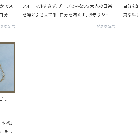
やかでス
フォーマルすぎず、チープじゃない。大人の日常
自分を
「自分の
を凛と引き立てる「自分を満たす」お守りジュエ
質な輝
受注制作
リー。「昔のアクセサリーが急にしっくりこなくな
にすっ
続きを読む
続きを読む
らこそ。
る……」そんな経験はありませんか？年齢を重ね
ジュエ
るにつれて、若い頃に...
軸」で選
ゴール
「本物」
私」を愛