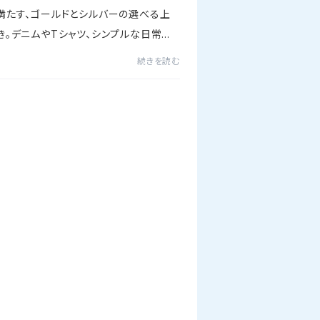
満たす、ゴールドとシルバーの選べる上
き。デニムやTシャツ、シンプルな日常着
と映える、これからの私に寄り添うお守り
続きを読む
リー。立ち止まった今だからこそ「自分の
ぶ、心地いい輝き...