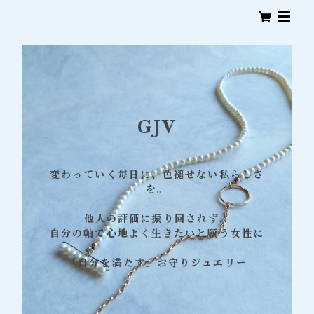
GJV
変わっていく毎日に、色褪せない私らしさ
を。
他人の評価に振り回されず、
自分の軸で心地よく生きたいと願う女性に
「自分を満たす」お守りジュエリー