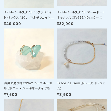
ナバホパールスタイル：ラブラドライ
ナバホパールスタイル：6mmボール
ト・ミックス 120cmマルチウェイネッ
ネックレス（SV925/40cm） 〜スト
クレス（SV925）
レスフリーな「マグネット・ユニバーサ
¥49,000
¥32,000
ルデザイン」〜
海風の贈り物：2WAY シーブルーカ
Trace de Gem（トレース・ド・ジェ
ルセドニー × ハーキマーダイヤモン
ム）
ド・ピアスチャームセット
¥7,500
¥8,900