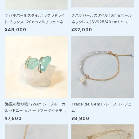
ナバホパールスタイル：ラブラドライ
ナバホパールスタイル：6mmボール
ト・ミックス 120cmマルチウェイネッ
ネックレス（SV925/40cm） 〜スト
クレス（SV925）
レスフリーな「マグネット・ユニバーサ
¥49,000
¥32,000
ルデザイン」〜
海風の贈り物：2WAY シーブルーカ
Trace de Gem（トレース・ド・ジェ
ルセドニー × ハーキマーダイヤモン
ム）
ド・ピアスチャームセット
¥7,500
¥8,900