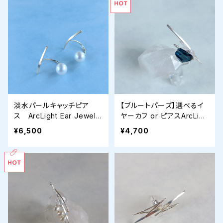
淡水パールキャッチピア
【ブルートパーズ】選べるイ
ス ArcLight Ear Jewelr
ヤーカフ or ピアスArcLigh
y（ 片方￥3,500、ペア￥6,5
t Ear Jewelry
¥6,500
¥4,700
00）