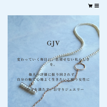
GJV
変わっていく毎日に、色褪せない私らしさ
を。
他人の評価に振り回されず、
自分の軸で心地よく生きたいと願う女性に
「自分を満たす」お守りジュエリー