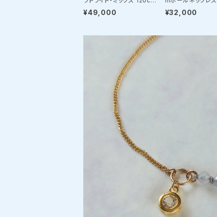
ラドライト・ミックス 120cm
mボールネックレス（
マルチウェイネックレス（SV
5/40cm） 〜スト
¥49,000
¥32,000
925）
な「マグネット・ユ
デザイン」〜