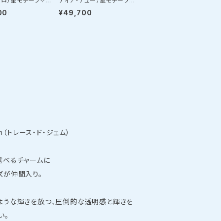
ソロ）星モチーフ✧ス
ティア・デュー）星モチーフ✧
ジャスターネックレ
ロングパールネックレス
00
¥49,700
Gem（トレース・ド・ジェム）
選べるチャームに
ズが仲間入り。
ような輝きを放つ、圧倒的な透明感と輝きを
い。