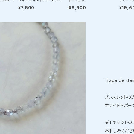
SV92
ブルーカルセドニー × ハー
ド・ジェム）
ティア・
レスフリー
キマーダイヤモンド・ピアス
ライドア
¥7,500
¥8,900
¥19,6
ニバーサル
チャームセット
ス
Trace de 
ブレスレットの
ホワイトトパー
ダイヤモンドの
お楽しみくださ