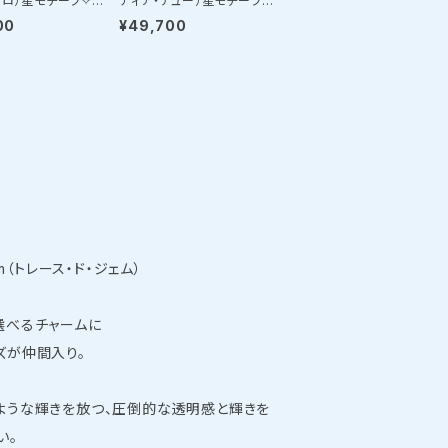
ソロ）星モチーフ✧ス
ティア・デュー）星モチーフ✧
ジャスターネックレ
ロングパールネックレス
00
¥49,700
Gem（トレース・ド・ジェム）
選べるチャームに
ズが仲間入り。
ような輝きを放つ、圧倒的な透明感と輝きを
い。