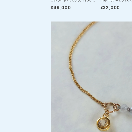
ラドライト・ミックス 120cm
mボールネックレス（
マルチウェイネックレス（SV
5/40cm） 〜スト
¥49,000
¥32,000
925）
な「マグネット・ユ
デザイン」〜