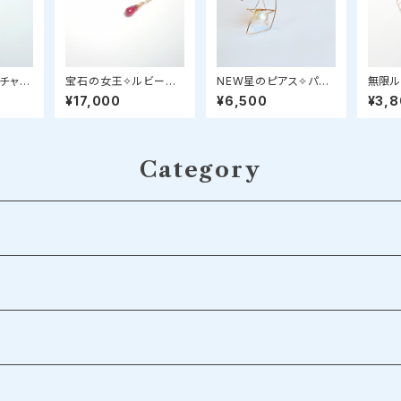
チャー
宝石の女王✧ルビーの
NEW星のピアス✧パー
無限ル
イア
ネックレス
ルで彩るstar bright je
エリーi
¥17,000
¥6,500
¥3,
welry✧
ニ）
Category