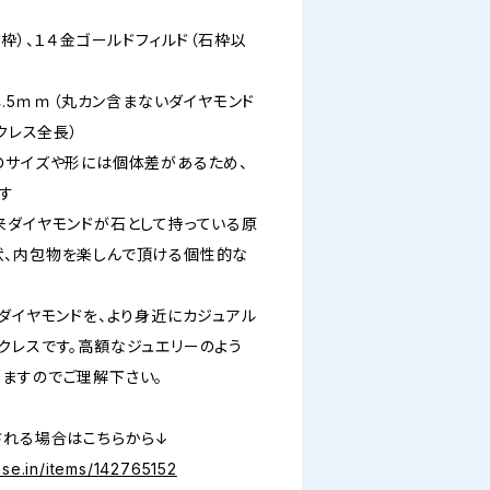
石枠）、１４金ゴールドフィルド（石枠以
～4.5ｍｍ（丸カン含まないダイヤモンド
クレス全長）
のサイズや形には個体差があるため、
す
来ダイヤモンドが石として持っている原
状、内包物を楽しんで頂ける個性的な
ダイヤモンドを、より身近にカジュアル
クレスです。高額なジュエリーのよう
ますのでご理解下さい。
される場合はこちらから↓
ase.in/items/142765152