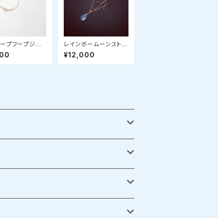
ープフープジュ
レインボームーンストー
nfini（アンフィ
ンのスターネックレス✧
800
¥12,000
star bright jewelry