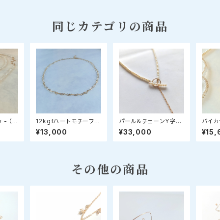
同じカテゴリの商品
w - （セ
12kgfハートモチーフチ
パール＆チェーンY字マ
バイカ
ー）星モ
ェーンネックレス 選べ
ンテルネックレス
ックレ
¥13,000
¥33,000
¥15,
パールネ
る長さ40-45cm
ム）
その他の商品