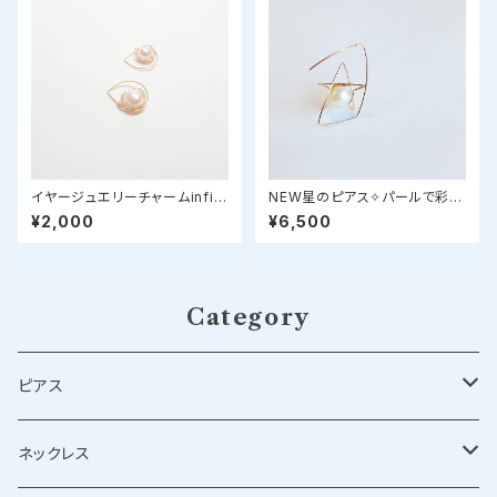
イヤージュエリーチャームinfini
NEW星のピアス✧パールで彩る
（アンフィニ）✧パール
star bright jewelry✧
¥2,000
¥6,500
Category
ピアス
シルバーピアス
ネックレス