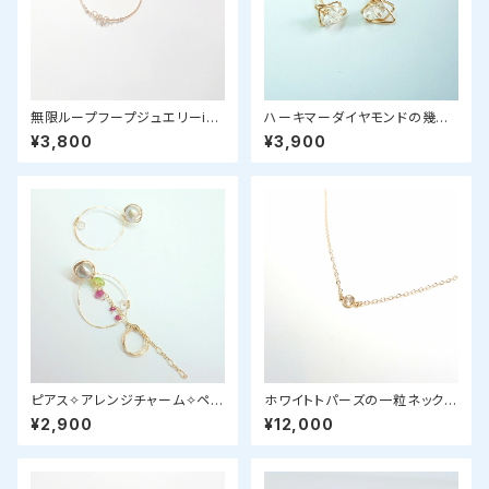
無限ループフープジュエリーinf
ハーキマーダイヤモンドの幾何
ini（アンフィニ）
学ピアス
¥3,800
¥3,900
ピアス✧アレンジチャーム✧ペリ
ホワイトトパーズの一粒ネックレ
ドット＆ピンクサファイア
ス
¥2,900
¥12,000