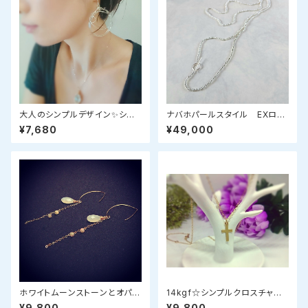
大人のシンプルデザイン✨シル
ナバホパールスタイル EXロン
バーワイヤーアートピアス✨
グ(120cm)・ボールチェーンネッ
¥7,680
¥49,000
クレスSV925：3mm
ホワイトムーンストーンとオパー
14kgf☆シンプルクロスチャー
ルのピアス
ムネックレス✨
¥9,800
¥9,800