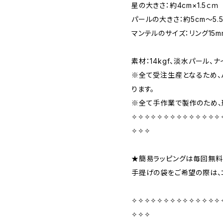
星の大きさ：約4cm×1.5ｃｍ
パールの大きさ：約5cm～5.5
マンテルのサイズ：リング15m
素材：14kgf、淡水パール、
※全て受注生産となるため、
ります。
※全て手作業で製作のため、
✧✧✧✧✧✧✧✧✧✧✧✧✧✧
✧✧✧
★簡易ラッピングは毎回無料
手提げの袋をご希望の際は、
✧✧✧✧✧✧✧✧✧✧✧✧✧✧
✧✧✧