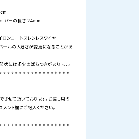
cm
m バーの長さ 24mm
ナイロンコートスレンレスワイヤー
パールの大きさが変更になることがあ
形状には多少のばらつきがあります。
✧✧✧✧✧✧✧✧✧✧✧✧✧✧✧✧✧✧
でさせて頂いております。お渡し用の
コメント欄にご記入ください。
✧✧✧✧✧✧✧✧✧✧✧✧✧✧✧✧✧✧