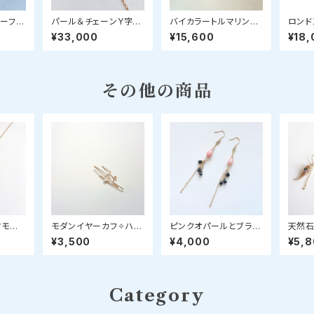
チーフチ
パール＆チェーンY字マ
バイカラートルマリンネ
ロンド
ス 選べ
ンテルネックレス
ックレス(フリーフォー
のスタ
¥33,000
¥15,600
¥18,
m
ム）
その他の商品
ヤモンド
モダンイヤーカフ✧ハー
ピンクオパールとブラッ
天然石
のスタ
キマーダイヤモンド
クスピネルのピアス
ム「コ
¥3,500
¥4,000
¥5,
（サフ
ルビー
Category