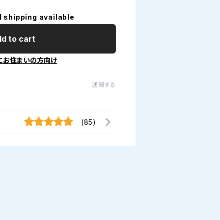
l shipping available
d to cart
にお住まいの方向け
通報する
(85)