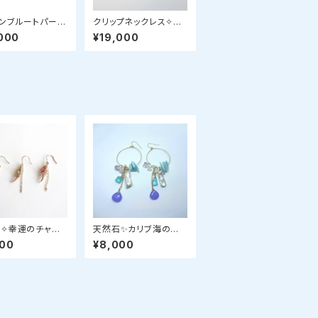
ンブルートパーズ
クリップネックレス✧パ
ーネックレス
ール＆ラブラドライト✧s
000
¥19,000
tar bright jewelry
✧幸運のチャー
天然石✨カリブ海の宝
ルノ」の片耳ピアス
石ラリマーシリーズ✨ラ
800
¥8,000
ァイア、エメラルド、
ベンダーカラーフープピ
）
アス