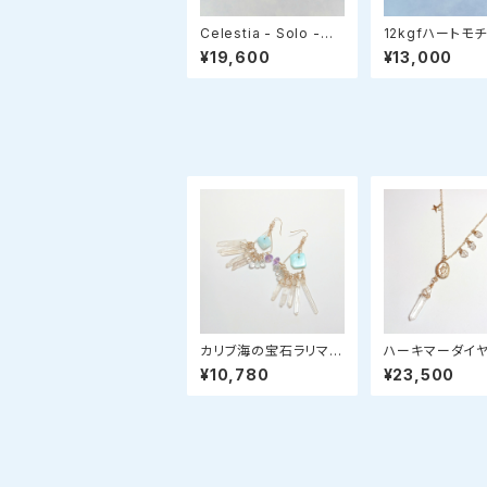
Celestia - Solo -
12kgfハートモ
（セレスティア・ソロ）星
ェーンネックレ
¥19,600
¥13,000
モチーフ✧スライドアジ
る長さ40-45c
ャスターネックレス
カリブ海の宝石ラリマー
ハーキマーダイ
シリーズ✨氷柱クリスタ
とマリアのメダイ
¥10,780
¥23,500
ルとミスティックトパー
ーネックレス
ズのピアス