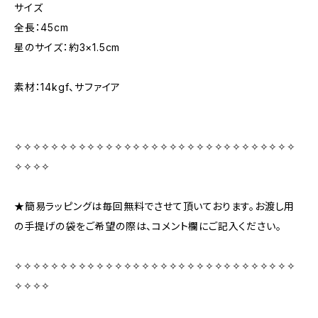
サイズ
全長：45cm
星のサイズ：約3×1.5cm
素材：14kgf、サファイア
✧✧✧✧✧✧✧✧✧✧✧✧✧✧✧✧✧✧✧✧✧✧✧✧✧✧✧✧✧✧✧
✧✧✧✧
★簡易ラッピングは毎回無料でさせて頂いております。お渡し用
の手提げの袋をご希望の際は、コメント欄にご記入ください。
✧✧✧✧✧✧✧✧✧✧✧✧✧✧✧✧✧✧✧✧✧✧✧✧✧✧✧✧✧✧✧
✧✧✧✧