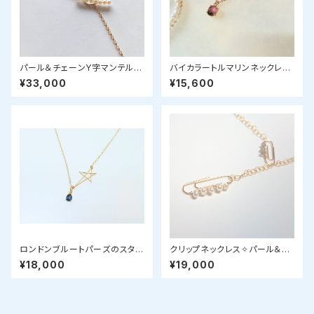
パール＆チェーンY字マンテルネ
バイカラートルマリンネックレス
ックレス
(フリーフォーム）
¥33,000
¥15,600
ロンドンブルートパーズのスター
クリップネックレス✧パール＆ラ
ネックレス
ブラドライト✧star bright jew
¥18,000
¥19,000
elry